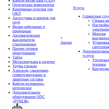
Кабели витая пара (LAN)
Оптические компоненты
Услуги
Крепёжные изделия для
ОКЛ
Сервисные слу
Аксессуары и крепеж для
Сборка м
труб
Настройк
Вилки кабельные и
электрон
приборные
Монтаж
Автоматические
кондицио
выключатели
Акции
Установк
стационарные
сантехни
Прочее сетевое
Дополнительн
оборудование
услуги
Табло
Утилизац
Металлорукава в оплетке
техники
Трубы гладкие
Кредитов
Аэрозоли, смазочные,
герметезирующие и
защитные составы
Кабели волоконно-
оптические
Дополнительное
оборудование ОПС
«РУБЕЖ»