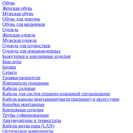
Обувь
Женская обувь
Мужская обувь
Обувь для девочек
Обувь для мальчиков
Одежда
Женская одежда
Мужская одежда
Одежда для подростков
Одежда для новорожденных
Бижутерия и ювелирные изделия
Браслеты
Броши
Серьги
Громкоговорители
Извещатели пожарные
Кабели силовые
Кабели для систем охранно-пожарной сигнализации
Кабель-каналы монтажные(магистральные) и аксессуары
Коробки монтажные
Крепежные изделия
Трубы гофрированные
Аккумуляторы и термостаты
Кабели витая пара (LAN)
Оптические компоненты