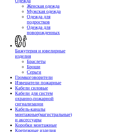
Одежда
Женская одежда
Мужская одежда
Одежда для
подростков
Одежда для
новорожденных
Бижутерия и ювелирные
изделия
Браслеты
Броши
Серьги
Громкоговорители
Извещатели пожарные
Кабели силовые
Кабели для систем
охранно-пожарной
сигнализации
Кабель-каналы
монтажные(магистральные)
и аксессуары
Коробки монтажные
Крепежные изделия