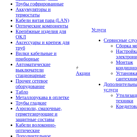
Трубы гофрированные
Аккумуляторы и
термостаты
Кабели витая пара (LAN)
Оптические компоненты
Услуги
Крепёжные изделия для
ОКЛ
Сервисные слу
Аксессуары и крепеж для
Сборка м
труб
Настройк
Вилки кабельные и
электрон
приборные
Монтаж
Автоматические
кондицио
выключатели
Акции
Установк
стационарные
сантехни
Прочее сетевое
Дополнительн
оборудование
услуги
Табло
Утилизац
Металлорукава в оплетке
техники
Трубы гладкие
Кредитов
Аэрозоли, смазочные,
герметезирующие и
защитные составы
Кабели волоконно-
оптические
Дополнительное