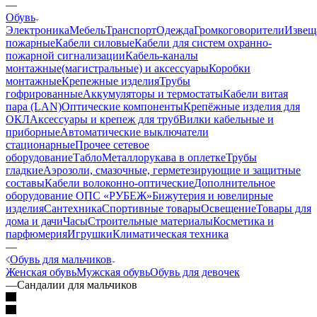
—
Обувь
Электроника
Мебель
Транспорт
Одежда
Громкоговорители
Извещ
пожарные
Кабели силовые
Кабели для систем охранно-
пожарной сигнализации
Кабель-каналы
монтажные(магистральные) и аксессуары
Коробки
монтажные
Крепежные изделия
Трубы
гофрированные
Аккумуляторы и термостаты
Кабели витая
пара (LAN)
Оптические компоненты
Крепёжные изделия для
ОКЛ
Аксессуары и крепеж для труб
Вилки кабельные и
приборные
Автоматические выключатели
стационарные
Прочее сетевое
оборудование
Табло
Металлорукава в оплетке
Трубы
гладкие
Аэрозоли, смазочные, герметезирующие и защитные
составы
Кабели волоконно-оптические
Дополнительное
оборудование ОПС «РУБЕЖ»
Бижутерия и ювелирные
изделия
Сантехника
Спортивные товары
Освещение
Товары для
дома и дачи
Часы
Строительные материалы
Косметика и
парфюмерия
Игрушки
Климатическая техника
—
Обувь для мальчиков
Женская обувь
Мужская обувь
Обувь для девочек
—
Сандалии для мальчиков