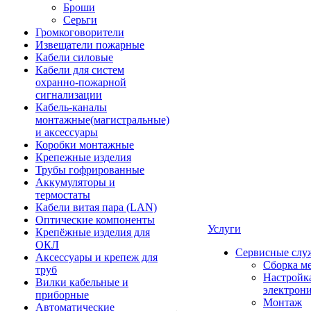
Броши
Серьги
Громкоговорители
Извещатели пожарные
Кабели силовые
Кабели для систем
охранно-пожарной
сигнализации
Кабель-каналы
монтажные(магистральные)
и аксессуары
Коробки монтажные
Крепежные изделия
Трубы гофрированные
Аккумуляторы и
термостаты
Кабели витая пара (LAN)
Оптические компоненты
Услуги
Крепёжные изделия для
ОКЛ
Сервисные слу
Аксессуары и крепеж для
Сборка м
труб
Настройк
Вилки кабельные и
электрон
приборные
Монтаж
Автоматические