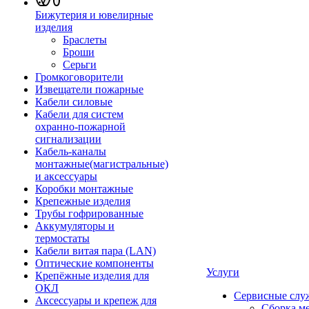
Бижутерия и ювелирные
изделия
Браслеты
Броши
Серьги
Громкоговорители
Извещатели пожарные
Кабели силовые
Кабели для систем
охранно-пожарной
сигнализации
Кабель-каналы
монтажные(магистральные)
и аксессуары
Коробки монтажные
Крепежные изделия
Трубы гофрированные
Аккумуляторы и
термостаты
Кабели витая пара (LAN)
Оптические компоненты
Услуги
Крепёжные изделия для
ОКЛ
Сервисные слу
Аксессуары и крепеж для
Сборка м