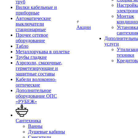
труб
Настройк
Вилки кабельные и
электрон
приборные
Монтаж
Автоматические
кондицио
выключатели
Акции
Установк
стационарные
сантехни
Прочее сетевое
Дополнительн
оборудование
услуги
Табло
Утилизац
Металлорукава в оплетке
техники
Трубы гладкие
Кредитов
Аэрозоли, смазочные,
герметезирующие и
защитные составы
Кабели волоконно-
оптические
Дополнительное
оборудование ОПС
«РУБЕЖ»
Сантехника
Ванны
Душевые кабины
Смесители