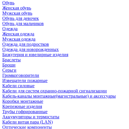
Обувь
Женская обувь
Мужская обувь
Обувь для девочек
Обувь для мальчиков
Одежда
Женская одежда
Мужская одежда
Одежда для подростков
Одежда для новорожденных
Бижутерия и ювелирные изделия
Браслеты
Броши
Серьги
Громкоговорители
Извещатели пожарные
Кабели силовые
Кабели для систем охранно-пожарной сигнализации
Кабель-каналы монтажные(магистральные) и аксессуары
Коробки монтажные
Крепежные изделия
Трубы гофрированные
Аккумуляторы и термостаты
Кабели витая пара (LAN)
Оптические компоненты