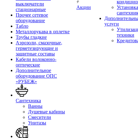
кондицио
выключатели
Акции
Установк
стационарные
сантехни
Прочее сетевое
Дополнительн
оборудование
услуги
Табло
Утилизац
Металлорукава в оплетке
техники
Трубы гладкие
Кредитов
Аэрозоли, смазочные,
герметезирующие и
защитные составы
Кабели волоконно-
оптические
Дополнительное
оборудование ОПС
«РУБЕЖ»
Сантехника
Ванны
Душевые кабины
Смесители
Унитазы