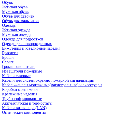
Обувь
Женская обувь
Мужская обувь
Обувь для девочек
Обувь для мальчиков
Одежда
Женская одежда
Мужская одежда
Одежда для подростков
Одежда для новорожденных
Бижутерия и ювелирные изделия
Браслеты
Броши
Серьги
Громкоговорители
Извещатели пожарные
Кабели силовые
Кабели для систем охранно-пожарной сигнализации
Кабель-каналы монтажные(магистральные) и аксессуары
Коробки монтажные
Крепежные изделия
Трубы гофрированные
Аккумуляторы и термостаты
Кабели витая пара (LAN)
Оптические компоненты