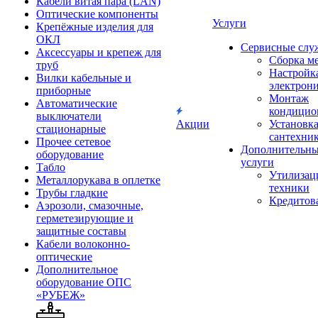
Кабели витая пара (LAN)
Оптические компоненты
Услуги
Крепёжные изделия для
ОКЛ
Сервисные слу
Аксессуары и крепеж для
Сборка м
труб
Настройк
Вилки кабельные и
электрон
приборные
Монтаж
Автоматические
кондицио
выключатели
Акции
Установк
стационарные
сантехни
Прочее сетевое
Дополнительн
оборудование
услуги
Табло
Утилизац
Металлорукава в оплетке
техники
Трубы гладкие
Кредитов
Аэрозоли, смазочные,
герметезирующие и
защитные составы
Кабели волоконно-
оптические
Дополнительное
оборудование ОПС
«РУБЕЖ»