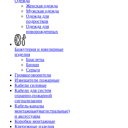
Одежда
Женская одежда
Мужская одежда
Одежда для
подростков
Одежда для
новорожденных
Бижутерия и ювелирные
изделия
Браслеты
Броши
Серьги
Громкоговорители
Извещатели пожарные
Кабели силовые
Кабели для систем
охранно-пожарной
сигнализации
Кабель-каналы
монтажные(магистральные)
и аксессуары
Коробки монтажные
Крепежные изделия