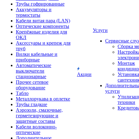
Трубы гофрированные
Аккумуляторы и
термостаты
Кабели витая пара (LAN)
Оптические компоненты
Услуги
Крепёжные изделия для
ОКЛ
Сервисные слу
Аксессуары и крепеж для
Сборка м
труб
Настройк
Вилки кабельные и
электрон
приборные
Монтаж
Автоматические
кондицио
выключатели
Акции
Установк
стационарные
сантехни
Прочее сетевое
Дополнительн
оборудование
услуги
Табло
Утилизац
Металлорукава в оплетке
техники
Трубы гладкие
Кредитов
Аэрозоли, смазочные,
герметезирующие и
защитные составы
Кабели волоконно-
оптические
Дополнительное