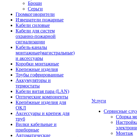
Броши
Серьги
Громкоговорители
Извещатели пожарные
Кабели силовые
Кабели для систем
охранно-пожарной
сигнализации
Кабель-каналы
монтажные(магистральные)
и аксессуары
Коробки монтажные
Крепежные изделия
Трубы гофрированные
Аккумуляторы и
термостаты
Кабели витая пара (LAN)
Оптические компоненты
Услуги
Крепёжные изделия для
ОКЛ
Сервисные слу
Аксессуары и крепеж для
Сборка м
труб
Настройк
Вилки кабельные и
электрон
приборные
Монтаж
Автоматические