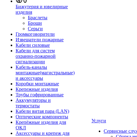
Бижутерия и ювелирные
изделия
Браслеты
Броши
Серьги
Громкоговорители
Извещатели пожарные
Кабели силовые
Кабели для систем
охранно-пожарной
сигнализации
Кабель-каналы
монтажные(магистральные)
и аксессуары
Коробки монтажные
Крепежные изделия
Трубы гофрированные
Аккумуляторы и
термостаты
Кабели витая пара (LAN)
Оптические компоненты
Услуги
Крепёжные изделия для
ОКЛ
Сервисные слу
Аксессуары и крепеж для
Сборка м