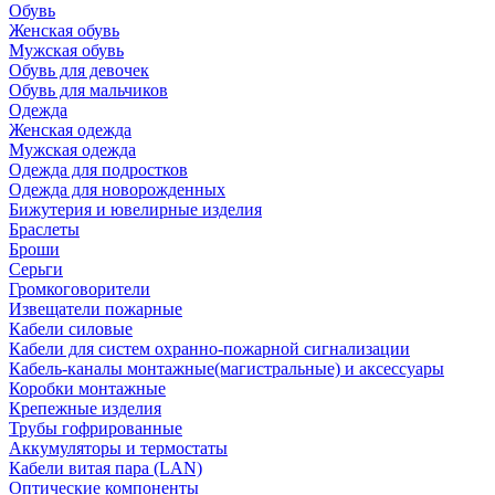
Обувь
Женская обувь
Мужская обувь
Обувь для девочек
Обувь для мальчиков
Одежда
Женская одежда
Мужская одежда
Одежда для подростков
Одежда для новорожденных
Бижутерия и ювелирные изделия
Браслеты
Броши
Серьги
Громкоговорители
Извещатели пожарные
Кабели силовые
Кабели для систем охранно-пожарной сигнализации
Кабель-каналы монтажные(магистральные) и аксессуары
Коробки монтажные
Крепежные изделия
Трубы гофрированные
Аккумуляторы и термостаты
Кабели витая пара (LAN)
Оптические компоненты