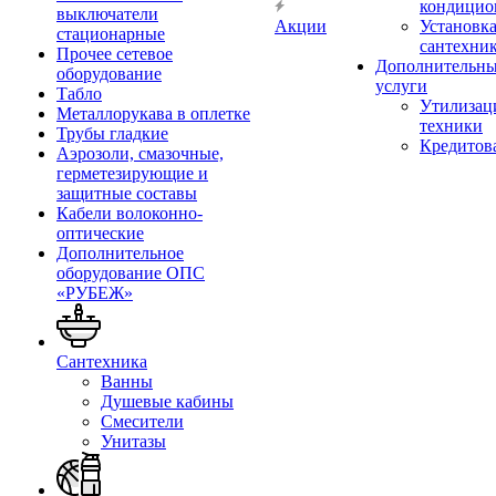
кондицио
выключатели
Акции
Установк
стационарные
сантехни
Прочее сетевое
Дополнительн
оборудование
услуги
Табло
Утилизац
Металлорукава в оплетке
техники
Трубы гладкие
Кредитов
Аэрозоли, смазочные,
герметезирующие и
защитные составы
Кабели волоконно-
оптические
Дополнительное
оборудование ОПС
«РУБЕЖ»
Сантехника
Ванны
Душевые кабины
Смесители
Унитазы