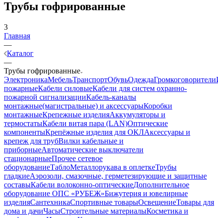
Трубы гофрированные
3
Главная
—
Каталог
—
Трубы гофрированные
Электроника
Мебель
Транспорт
Обувь
Одежда
Громкоговорители
пожарные
Кабели силовые
Кабели для систем охранно-
пожарной сигнализации
Кабель-каналы
монтажные(магистральные) и аксессуары
Коробки
монтажные
Крепежные изделия
Аккумуляторы и
термостаты
Кабели витая пара (LAN)
Оптические
компоненты
Крепёжные изделия для ОКЛ
Аксессуары и
крепеж для труб
Вилки кабельные и
приборные
Автоматические выключатели
стационарные
Прочее сетевое
оборудование
Табло
Металлорукава в оплетке
Трубы
гладкие
Аэрозоли, смазочные, герметезирующие и защитные
составы
Кабели волоконно-оптические
Дополнительное
оборудование ОПС «РУБЕЖ»
Бижутерия и ювелирные
изделия
Сантехника
Спортивные товары
Освещение
Товары для
дома и дачи
Часы
Строительные материалы
Косметика и