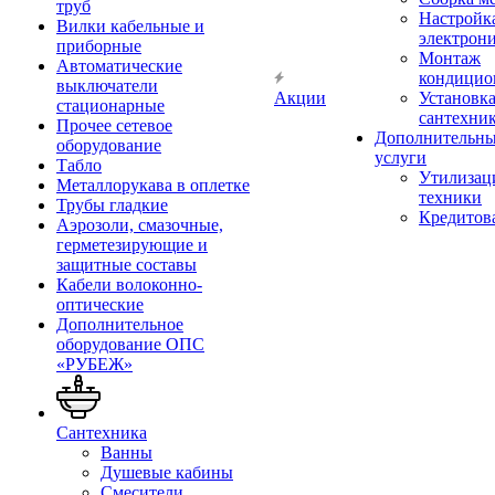
труб
Настройк
Вилки кабельные и
электрон
приборные
Монтаж
Автоматические
кондицио
выключатели
Акции
Установк
стационарные
сантехни
Прочее сетевое
Дополнительн
оборудование
услуги
Табло
Утилизац
Металлорукава в оплетке
техники
Трубы гладкие
Кредитов
Аэрозоли, смазочные,
герметезирующие и
защитные составы
Кабели волоконно-
оптические
Дополнительное
оборудование ОПС
«РУБЕЖ»
Сантехника
Ванны
Душевые кабины
Смесители