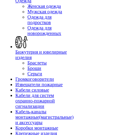
Одежда
Женская одежда
Мужская одежда
Одежда для
подростков
Одежда для
новорожденных
Бижутерия и ювелирные
изделия
Браслеты
Броши
Серьги
Громкоговорители
Извещатели пожарные
Кабели силовые
Кабели для систем
охранно-пожарной
сигнализации
Кабель-каналы
монтажные(магистральные)
и аксессуары
Коробки монтажные
Крепежные изделия