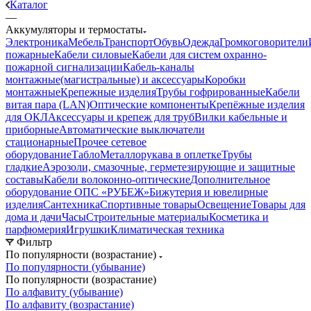
Каталог
—
Аккумуляторы и термостаты
Электроника
Мебель
Транспорт
Обувь
Одежда
Громкоговорители
пожарные
Кабели силовые
Кабели для систем охранно-
пожарной сигнализации
Кабель-каналы
монтажные(магистральные) и аксессуары
Коробки
монтажные
Крепежные изделия
Трубы гофрированные
Кабели
витая пара (LAN)
Оптические компоненты
Крепёжные изделия
для ОКЛ
Аксессуары и крепеж для труб
Вилки кабельные и
приборные
Автоматические выключатели
стационарные
Прочее сетевое
оборудование
Табло
Металлорукава в оплетке
Трубы
гладкие
Аэрозоли, смазочные, герметезирующие и защитные
составы
Кабели волоконно-оптические
Дополнительное
оборудование ОПС «РУБЕЖ»
Бижутерия и ювелирные
изделия
Сантехника
Спортивные товары
Освещение
Товары для
дома и дачи
Часы
Строительные материалы
Косметика и
парфюмерия
Игрушки
Климатическая техника
Фильтр
По популярности (возрастание)
По популярности (убывание)
По популярности (возрастание)
По алфавиту (убывание)
По алфавиту (возрастание)