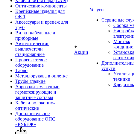
Кабели витая пара (LAN)
Оптические компоненты
Услуги
Крепёжные изделия для
ОКЛ
Сервисные слу
Аксессуары и крепеж для
Сборка м
труб
Настройк
Вилки кабельные и
электрон
приборные
Монтаж
Автоматические
кондицио
выключатели
Акции
Установк
стационарные
сантехни
Прочее сетевое
Дополнительн
оборудование
услуги
Табло
Утилизац
Металлорукава в оплетке
техники
Трубы гладкие
Кредитов
Аэрозоли, смазочные,
герметезирующие и
защитные составы
Кабели волоконно-
оптические
Дополнительное
оборудование ОПС
«РУБЕЖ»