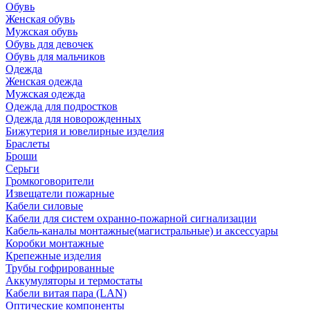
Обувь
Женская обувь
Мужская обувь
Обувь для девочек
Обувь для мальчиков
Одежда
Женская одежда
Мужская одежда
Одежда для подростков
Одежда для новорожденных
Бижутерия и ювелирные изделия
Браслеты
Броши
Серьги
Громкоговорители
Извещатели пожарные
Кабели силовые
Кабели для систем охранно-пожарной сигнализации
Кабель-каналы монтажные(магистральные) и аксессуары
Коробки монтажные
Крепежные изделия
Трубы гофрированные
Аккумуляторы и термостаты
Кабели витая пара (LAN)
Оптические компоненты