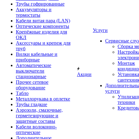
Трубы гофрированные
Аккумуляторы и
термостаты
Кабели витая пара (LAN)
Оптические компоненты
Услуги
Крепёжные изделия для
ОКЛ
Сервисные слу
Аксессуары и крепеж для
Сборка м
труб
Настройк
Вилки кабельные и
электрон
приборные
Монтаж
Автоматические
кондицио
выключатели
Акции
Установк
стационарные
сантехни
Прочее сетевое
Дополнительн
оборудование
услуги
Табло
Утилизац
Металлорукава в оплетке
техники
Трубы гладкие
Кредитов
Аэрозоли, смазочные,
герметезирующие и
защитные составы
Кабели волоконно-
оптические
Дополнительное