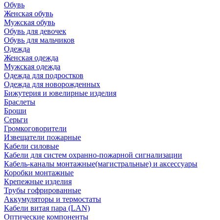
Обувь
Женская обувь
Мужская обувь
Обувь для девочек
Обувь для мальчиков
Одежда
Женская одежда
Мужская одежда
Одежда для подростков
Одежда для новорожденных
Бижутерия и ювелирные изделия
Браслеты
Броши
Серьги
Громкоговорители
Извещатели пожарные
Кабели силовые
Кабели для систем охранно-пожарной сигнализации
Кабель-каналы монтажные(магистральные) и аксессуары
Коробки монтажные
Крепежные изделия
Трубы гофрированные
Аккумуляторы и термостаты
Кабели витая пара (LAN)
Оптические компоненты