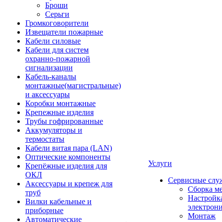
Броши
Серьги
Громкоговорители
Извещатели пожарные
Кабели силовые
Кабели для систем
охранно-пожарной
сигнализации
Кабель-каналы
монтажные(магистральные)
и аксессуары
Коробки монтажные
Крепежные изделия
Трубы гофрированные
Аккумуляторы и
термостаты
Кабели витая пара (LAN)
Оптические компоненты
Услуги
Крепёжные изделия для
ОКЛ
Сервисные слу
Аксессуары и крепеж для
Сборка м
труб
Настройк
Вилки кабельные и
электрон
приборные
Монтаж
Автоматические