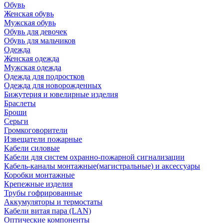
Обувь
Женская обувь
Мужская обувь
Обувь для девочек
Обувь для мальчиков
Одежда
Женская одежда
Мужская одежда
Одежда для подростков
Одежда для новорожденных
Бижутерия и ювелирные изделия
Браслеты
Броши
Серьги
Громкоговорители
Извещатели пожарные
Кабели силовые
Кабели для систем охранно-пожарной сигнализации
Кабель-каналы монтажные(магистральные) и аксессуары
Коробки монтажные
Крепежные изделия
Трубы гофрированные
Аккумуляторы и термостаты
Кабели витая пара (LAN)
Оптические компоненты