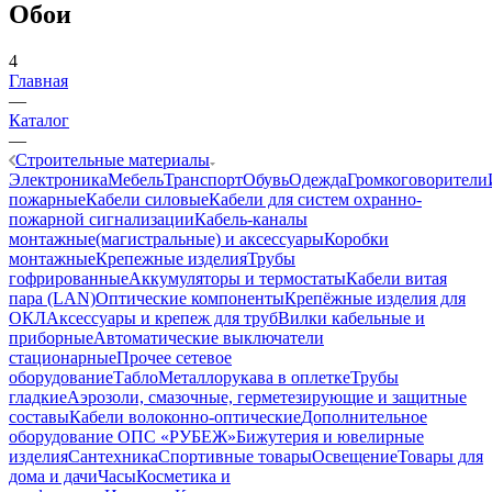
Обои
4
Главная
—
Каталог
—
Строительные материалы
Электроника
Мебель
Транспорт
Обувь
Одежда
Громкоговорители
пожарные
Кабели силовые
Кабели для систем охранно-
пожарной сигнализации
Кабель-каналы
монтажные(магистральные) и аксессуары
Коробки
монтажные
Крепежные изделия
Трубы
гофрированные
Аккумуляторы и термостаты
Кабели витая
пара (LAN)
Оптические компоненты
Крепёжные изделия для
ОКЛ
Аксессуары и крепеж для труб
Вилки кабельные и
приборные
Автоматические выключатели
стационарные
Прочее сетевое
оборудование
Табло
Металлорукава в оплетке
Трубы
гладкие
Аэрозоли, смазочные, герметезирующие и защитные
составы
Кабели волоконно-оптические
Дополнительное
оборудование ОПС «РУБЕЖ»
Бижутерия и ювелирные
изделия
Сантехника
Спортивные товары
Освещение
Товары для
дома и дачи
Часы
Косметика и