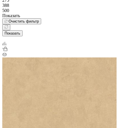
275
388
500
Показать
Очистить фильтр
Показать