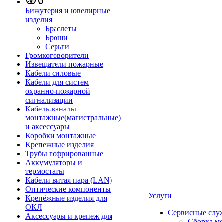
Бижутерия и ювелирные
изделия
Браслеты
Броши
Серьги
Громкоговорители
Извещатели пожарные
Кабели силовые
Кабели для систем
охранно-пожарной
сигнализации
Кабель-каналы
монтажные(магистральные)
и аксессуары
Коробки монтажные
Крепежные изделия
Трубы гофрированные
Аккумуляторы и
термостаты
Кабели витая пара (LAN)
Оптические компоненты
Услуги
Крепёжные изделия для
ОКЛ
Сервисные слу
Аксессуары и крепеж для
Сборка м