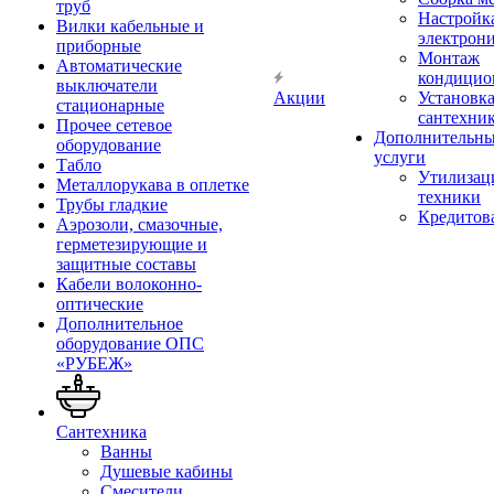
труб
Настройк
Вилки кабельные и
электрон
приборные
Монтаж
Автоматические
кондицио
выключатели
Акции
Установк
стационарные
сантехни
Прочее сетевое
Дополнительн
оборудование
услуги
Табло
Утилизац
Металлорукава в оплетке
техники
Трубы гладкие
Кредитов
Аэрозоли, смазочные,
герметезирующие и
защитные составы
Кабели волоконно-
оптические
Дополнительное
оборудование ОПС
«РУБЕЖ»
Сантехника
Ванны
Душевые кабины
Смесители