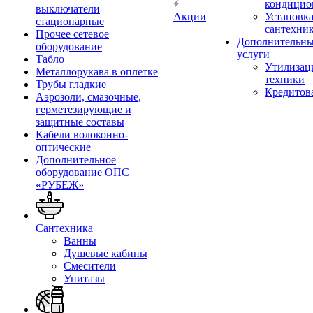
кондицио
выключатели
Акции
Установк
стационарные
сантехни
Прочее сетевое
Дополнительн
оборудование
услуги
Табло
Утилизац
Металлорукава в оплетке
техники
Трубы гладкие
Кредитов
Аэрозоли, смазочные,
герметезирующие и
защитные составы
Кабели волоконно-
оптические
Дополнительное
оборудование ОПС
«РУБЕЖ»
Сантехника
Ванны
Душевые кабины
Смесители
Унитазы