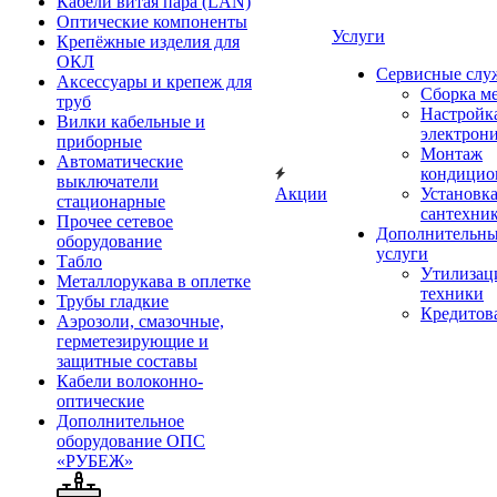
Кабели витая пара (LAN)
Оптические компоненты
Услуги
Крепёжные изделия для
ОКЛ
Сервисные слу
Аксессуары и крепеж для
Сборка м
труб
Настройк
Вилки кабельные и
электрон
приборные
Монтаж
Автоматические
кондицио
выключатели
Акции
Установк
стационарные
сантехни
Прочее сетевое
Дополнительн
оборудование
услуги
Табло
Утилизац
Металлорукава в оплетке
техники
Трубы гладкие
Кредитов
Аэрозоли, смазочные,
герметезирующие и
защитные составы
Кабели волоконно-
оптические
Дополнительное
оборудование ОПС
«РУБЕЖ»