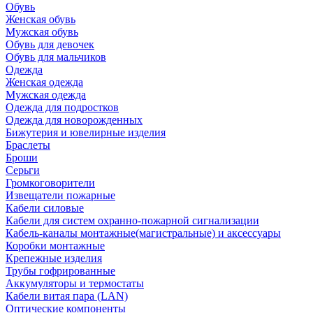
Обувь
Женская обувь
Мужская обувь
Обувь для девочек
Обувь для мальчиков
Одежда
Женская одежда
Мужская одежда
Одежда для подростков
Одежда для новорожденных
Бижутерия и ювелирные изделия
Браслеты
Броши
Серьги
Громкоговорители
Извещатели пожарные
Кабели силовые
Кабели для систем охранно-пожарной сигнализации
Кабель-каналы монтажные(магистральные) и аксессуары
Коробки монтажные
Крепежные изделия
Трубы гофрированные
Аккумуляторы и термостаты
Кабели витая пара (LAN)
Оптические компоненты