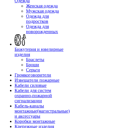
Одежда
Женская одежда
Мужская одежда
Одежда для
подростков
Одежда для
новорожденных
Бижутерия и ювелирные
изделия
Браслеты
Броши
Серьги
Громкоговорители
Извещатели пожарные
Кабели силовые
Кабели для систем
охранно-пожарной
сигнализации
Кабель-каналы
монтажные(магистральные)
и аксессуары
Коробки монтажные
Крепежные изделия