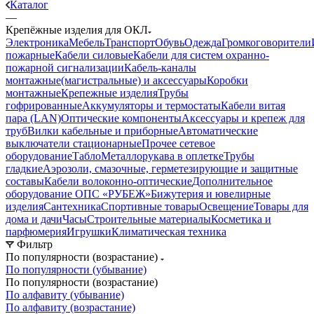
Каталог
—
Крепёжные изделия для ОКЛ
Электроника
Мебель
Транспорт
Обувь
Одежда
Громкоговорители
пожарные
Кабели силовые
Кабели для систем охранно-
пожарной сигнализации
Кабель-каналы
монтажные(магистральные) и аксессуары
Коробки
монтажные
Крепежные изделия
Трубы
гофрированные
Аккумуляторы и термостаты
Кабели витая
пара (LAN)
Оптические компоненты
Аксессуары и крепеж для
труб
Вилки кабельные и приборные
Автоматические
выключатели стационарные
Прочее сетевое
оборудование
Табло
Металлорукава в оплетке
Трубы
гладкие
Аэрозоли, смазочные, герметезирующие и защитные
составы
Кабели волоконно-оптические
Дополнительное
оборудование ОПС «РУБЕЖ»
Бижутерия и ювелирные
изделия
Сантехника
Спортивные товары
Освещение
Товары для
дома и дачи
Часы
Строительные материалы
Косметика и
парфюмерия
Игрушки
Климатическая техника
Фильтр
По популярности (возрастание)
По популярности (убывание)
По популярности (возрастание)
По алфавиту (убывание)
По алфавиту (возрастание)