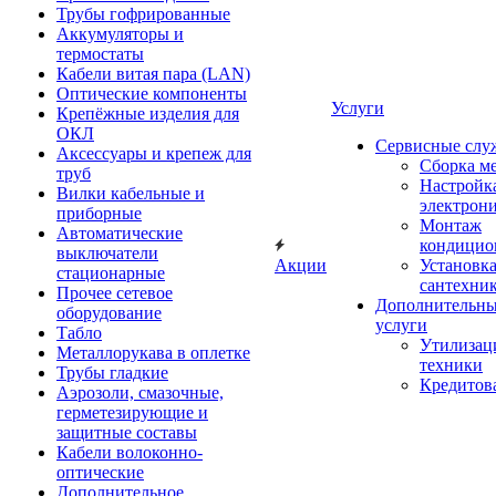
Трубы гофрированные
Аккумуляторы и
термостаты
Кабели витая пара (LAN)
Оптические компоненты
Услуги
Крепёжные изделия для
ОКЛ
Сервисные слу
Аксессуары и крепеж для
Сборка м
труб
Настройк
Вилки кабельные и
электрон
приборные
Монтаж
Автоматические
кондицио
выключатели
Акции
Установк
стационарные
сантехни
Прочее сетевое
Дополнительн
оборудование
услуги
Табло
Утилизац
Металлорукава в оплетке
техники
Трубы гладкие
Кредитов
Аэрозоли, смазочные,
герметезирующие и
защитные составы
Кабели волоконно-
оптические
Дополнительное