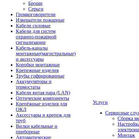
Броши
Серьги
Громкоговорители
Извещатели пожарные
Кабели силовые
Кабели для систем
охранно-пожарной
сигнализации
Кабель-каналы
монтажные(магистральные)
и аксессуары
Коробки монтажные
Крепежные изделия
Трубы гофрированные
Аккумуляторы и
термостаты
Кабели витая пара (LAN)
Оптические компоненты
Услуги
Крепёжные изделия для
ОКЛ
Сервисные слу
Аксессуары и крепеж для
Сборка м
труб
Настройк
Вилки кабельные и
электрон
приборные
Монтаж
Автоматические