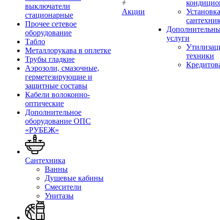
кондицио
выключатели
Акции
Установк
стационарные
сантехни
Прочее сетевое
Дополнительн
оборудование
услуги
Табло
Утилизац
Металлорукава в оплетке
техники
Трубы гладкие
Кредитов
Аэрозоли, смазочные,
герметезирующие и
защитные составы
Кабели волоконно-
оптические
Дополнительное
оборудование ОПС
«РУБЕЖ»
Сантехника
Ванны
Душевые кабины
Смесители
Унитазы