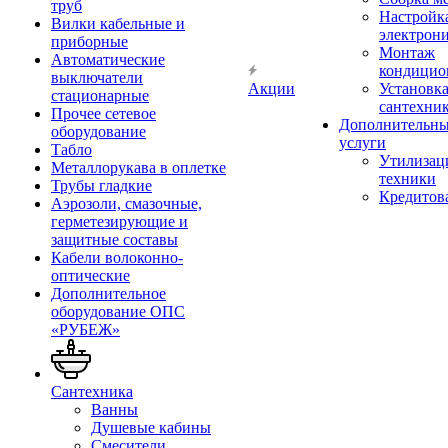
труб
Настройк
Вилки кабельные и
электрон
приборные
Монтаж
Автоматические
кондицио
выключатели
Акции
Установк
стационарные
сантехни
Прочее сетевое
Дополнительн
оборудование
услуги
Табло
Утилизац
Металлорукава в оплетке
техники
Трубы гладкие
Кредитов
Аэрозоли, смазочные,
герметезирующие и
защитные составы
Кабели волоконно-
оптические
Дополнительное
оборудование ОПС
«РУБЕЖ»
Сантехника
Ванны
Душевые кабины
Смесители