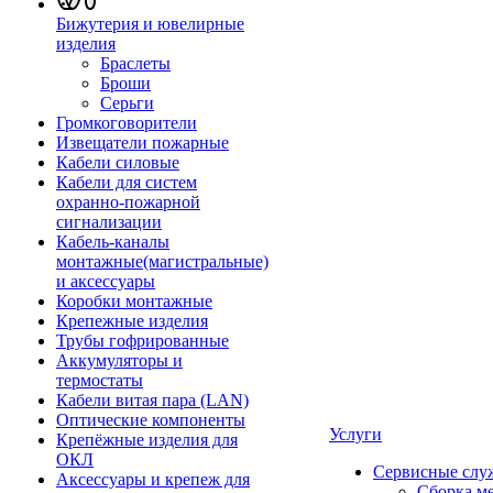
Бижутерия и ювелирные
изделия
Браслеты
Броши
Серьги
Громкоговорители
Извещатели пожарные
Кабели силовые
Кабели для систем
охранно-пожарной
сигнализации
Кабель-каналы
монтажные(магистральные)
и аксессуары
Коробки монтажные
Крепежные изделия
Трубы гофрированные
Аккумуляторы и
термостаты
Кабели витая пара (LAN)
Оптические компоненты
Услуги
Крепёжные изделия для
ОКЛ
Сервисные слу
Аксессуары и крепеж для
Сборка м