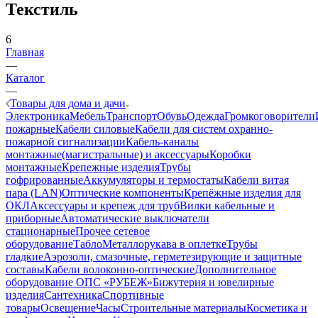
Текстиль
6
Главная
—
Каталог
—
Товары для дома и дачи
Электроника
Мебель
Транспорт
Обувь
Одежда
Громкоговорители
пожарные
Кабели силовые
Кабели для систем охранно-
пожарной сигнализации
Кабель-каналы
монтажные(магистральные) и аксессуары
Коробки
монтажные
Крепежные изделия
Трубы
гофрированные
Аккумуляторы и термостаты
Кабели витая
пара (LAN)
Оптические компоненты
Крепёжные изделия для
ОКЛ
Аксессуары и крепеж для труб
Вилки кабельные и
приборные
Автоматические выключатели
стационарные
Прочее сетевое
оборудование
Табло
Металлорукава в оплетке
Трубы
гладкие
Аэрозоли, смазочные, герметезирующие и защитные
составы
Кабели волоконно-оптические
Дополнительное
оборудование ОПС «РУБЕЖ»
Бижутерия и ювелирные
изделия
Сантехника
Спортивные
товары
Освещение
Часы
Строительные материалы
Косметика и