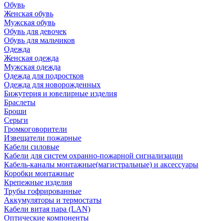
Обувь
Женская обувь
Мужская обувь
Обувь для девочек
Обувь для мальчиков
Одежда
Женская одежда
Мужская одежда
Одежда для подростков
Одежда для новорожденных
Бижутерия и ювелирные изделия
Браслеты
Броши
Серьги
Громкоговорители
Извещатели пожарные
Кабели силовые
Кабели для систем охранно-пожарной сигнализации
Кабель-каналы монтажные(магистральные) и аксессуары
Коробки монтажные
Крепежные изделия
Трубы гофрированные
Аккумуляторы и термостаты
Кабели витая пара (LAN)
Оптические компоненты