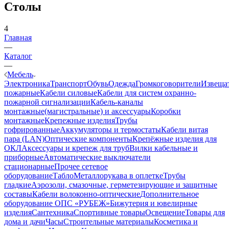
Столы
4
Главная
—
Каталог
—
Мебель
Электроника
Транспорт
Обувь
Одежда
Громкоговорители
Извеща
пожарные
Кабели силовые
Кабели для систем охранно-
пожарной сигнализации
Кабель-каналы
монтажные(магистральные) и аксессуары
Коробки
монтажные
Крепежные изделия
Трубы
гофрированные
Аккумуляторы и термостаты
Кабели витая
пара (LAN)
Оптические компоненты
Крепёжные изделия для
ОКЛ
Аксессуары и крепеж для труб
Вилки кабельные и
приборные
Автоматические выключатели
стационарные
Прочее сетевое
оборудование
Табло
Металлорукава в оплетке
Трубы
гладкие
Аэрозоли, смазочные, герметезирующие и защитные
составы
Кабели волоконно-оптические
Дополнительное
оборудование ОПС «РУБЕЖ»
Бижутерия и ювелирные
изделия
Сантехника
Спортивные товары
Освещение
Товары для
дома и дачи
Часы
Строительные материалы
Косметика и