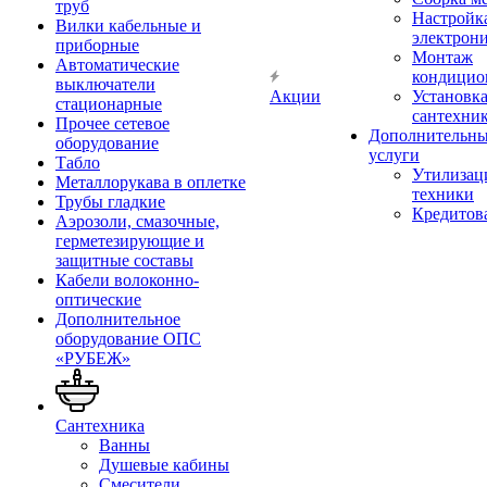
труб
Настройк
Вилки кабельные и
электрон
приборные
Монтаж
Автоматические
кондицио
выключатели
Акции
Установк
стационарные
сантехни
Прочее сетевое
Дополнительн
оборудование
услуги
Табло
Утилизац
Металлорукава в оплетке
техники
Трубы гладкие
Кредитов
Аэрозоли, смазочные,
герметезирующие и
защитные составы
Кабели волоконно-
оптические
Дополнительное
оборудование ОПС
«РУБЕЖ»
Сантехника
Ванны
Душевые кабины
Смесители