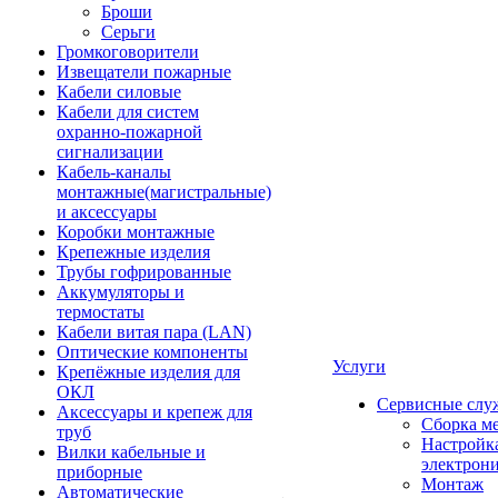
Броши
Серьги
Громкоговорители
Извещатели пожарные
Кабели силовые
Кабели для систем
охранно-пожарной
сигнализации
Кабель-каналы
монтажные(магистральные)
и аксессуары
Коробки монтажные
Крепежные изделия
Трубы гофрированные
Аккумуляторы и
термостаты
Кабели витая пара (LAN)
Оптические компоненты
Услуги
Крепёжные изделия для
ОКЛ
Сервисные слу
Аксессуары и крепеж для
Сборка м
труб
Настройк
Вилки кабельные и
электрон
приборные
Монтаж
Автоматические