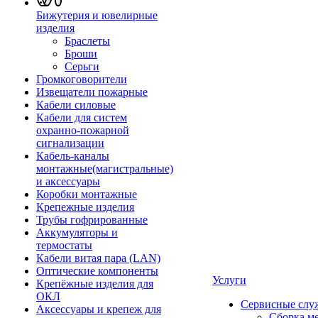
Бижутерия и ювелирные
изделия
Браслеты
Броши
Серьги
Громкоговорители
Извещатели пожарные
Кабели силовые
Кабели для систем
охранно-пожарной
сигнализации
Кабель-каналы
монтажные(магистральные)
и аксессуары
Коробки монтажные
Крепежные изделия
Трубы гофрированные
Аккумуляторы и
термостаты
Кабели витая пара (LAN)
Оптические компоненты
Услуги
Крепёжные изделия для
ОКЛ
Сервисные слу
Аксессуары и крепеж для
Сборка м