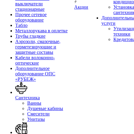
кондицио
выключатели
Акции
Установк
стационарные
сантехни
Прочее сетевое
Дополнительн
оборудование
услуги
Табло
Утилизац
Металлорукава в оплетке
техники
Трубы гладкие
Кредитов
Аэрозоли, смазочные,
герметезирующие и
защитные составы
Кабели волоконно-
оптические
Дополнительное
оборудование ОПС
«РУБЕЖ»
Сантехника
Ванны
Душевые кабины
Смесители
Унитазы