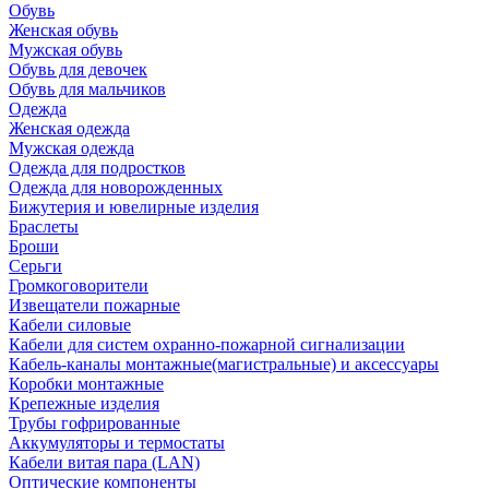
Обувь
Женская обувь
Мужская обувь
Обувь для девочек
Обувь для мальчиков
Одежда
Женская одежда
Мужская одежда
Одежда для подростков
Одежда для новорожденных
Бижутерия и ювелирные изделия
Браслеты
Броши
Серьги
Громкоговорители
Извещатели пожарные
Кабели силовые
Кабели для систем охранно-пожарной сигнализации
Кабель-каналы монтажные(магистральные) и аксессуары
Коробки монтажные
Крепежные изделия
Трубы гофрированные
Аккумуляторы и термостаты
Кабели витая пара (LAN)
Оптические компоненты