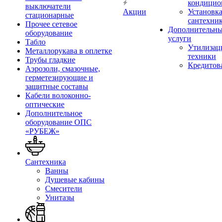
кондицио
выключатели
Акции
Установк
стационарные
сантехни
Прочее сетевое
Дополнительн
оборудование
услуги
Табло
Утилизац
Металлорукава в оплетке
техники
Трубы гладкие
Кредитов
Аэрозоли, смазочные,
герметезирующие и
защитные составы
Кабели волоконно-
оптические
Дополнительное
оборудование ОПС
«РУБЕЖ»
Сантехника
Ванны
Душевые кабины
Смесители
Унитазы