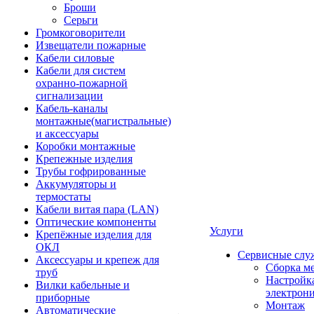
Броши
Серьги
Громкоговорители
Извещатели пожарные
Кабели силовые
Кабели для систем
охранно-пожарной
сигнализации
Кабель-каналы
монтажные(магистральные)
и аксессуары
Коробки монтажные
Крепежные изделия
Трубы гофрированные
Аккумуляторы и
термостаты
Кабели витая пара (LAN)
Оптические компоненты
Услуги
Крепёжные изделия для
ОКЛ
Сервисные слу
Аксессуары и крепеж для
Сборка м
труб
Настройк
Вилки кабельные и
электрон
приборные
Монтаж
Автоматические