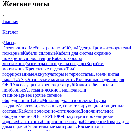
Женские часы
4
Главная
—
Каталог
—
Часы
Электроника
Мебель
Транспорт
Обувь
Одежда
Громкоговорители
пожарные
Кабели силовые
Кабели для систем охранно-
пожарной сигнализации
Кабель-каналы
монтажные(магистральные) и аксессуары
Коробки
монтажные
Крепежные изделия
Трубы
гофрированные
Аккумуляторы и термостаты
Кабели витая
пара (LAN)
Оптические компоненты
Крепёжные изделия для
ОКЛ
Аксессуары и крепеж для труб
Вилки кабельные и
приборные
Автоматические выключатели
стационарные
Прочее сетевое
оборудование
Табло
Металлорукава в оплетке
Трубы
гладкие
Аэрозоли, смазочные, герметезирующие и защитные
составы
Кабели волоконно-оптические
Дополнительное
оборудование ОПС «РУБЕЖ»
Бижутерия и ювелирные
изделия
Сантехника
Спортивные товары
Освещение
Товары для
дома и дачи
Строительные материалы
Косметика и