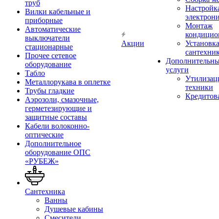
труб
Настройк
Вилки кабельные и
электрон
приборные
Монтаж
Автоматические
кондицио
выключатели
Акции
Установк
стационарные
сантехни
Прочее сетевое
Дополнительн
оборудование
услуги
Табло
Утилизац
Металлорукава в оплетке
техники
Трубы гладкие
Кредитов
Аэрозоли, смазочные,
герметезирующие и
защитные составы
Кабели волоконно-
оптические
Дополнительное
оборудование ОПС
«РУБЕЖ»
Сантехника
Ванны
Душевые кабины
Смесители