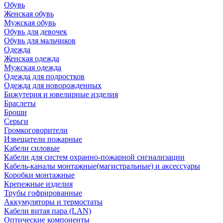
Обувь
Женская обувь
Мужская обувь
Обувь для девочек
Обувь для мальчиков
Одежда
Женская одежда
Мужская одежда
Одежда для подростков
Одежда для новорожденных
Бижутерия и ювелирные изделия
Браслеты
Броши
Серьги
Громкоговорители
Извещатели пожарные
Кабели силовые
Кабели для систем охранно-пожарной сигнализации
Кабель-каналы монтажные(магистральные) и аксессуары
Коробки монтажные
Крепежные изделия
Трубы гофрированные
Аккумуляторы и термостаты
Кабели витая пара (LAN)
Оптические компоненты