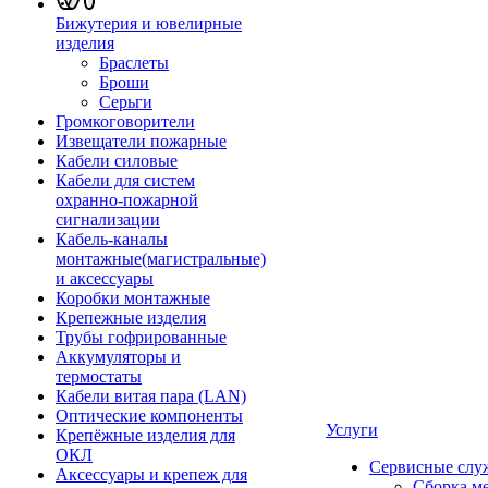
Бижутерия и ювелирные
изделия
Браслеты
Броши
Серьги
Громкоговорители
Извещатели пожарные
Кабели силовые
Кабели для систем
охранно-пожарной
сигнализации
Кабель-каналы
монтажные(магистральные)
и аксессуары
Коробки монтажные
Крепежные изделия
Трубы гофрированные
Аккумуляторы и
термостаты
Кабели витая пара (LAN)
Оптические компоненты
Услуги
Крепёжные изделия для
ОКЛ
Сервисные слу
Аксессуары и крепеж для
Сборка м