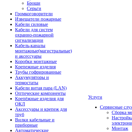
Броши
Серьги
Громкоговорители
Извещатели пожарные
Кабели силовые
Кабели для систем
охранно-пожарной
сигнализации
Кабель-каналы
монтажные(магистральные)
и аксессуары
Коробки монтажные
Крепежные изделия
Трубы гофрированные
Аккумуляторы и
термостаты
Кабели витая пара (LAN)
Оптические компоненты
Услуги
Крепёжные изделия для
ОКЛ
Сервисные слу
Аксессуары и крепеж для
Сборка м
труб
Настройк
Вилки кабельные и
электрон
приборные
Монтаж
Автоматические