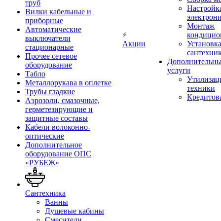
труб
Настройк
Вилки кабельные и
электрон
приборные
Монтаж
Автоматические
кондицио
выключатели
Акции
Установк
стационарные
сантехни
Прочее сетевое
Дополнительн
оборудование
услуги
Табло
Утилизац
Металлорукава в оплетке
техники
Трубы гладкие
Кредитов
Аэрозоли, смазочные,
герметезирующие и
защитные составы
Кабели волоконно-
оптические
Дополнительное
оборудование ОПС
«РУБЕЖ»
Сантехника
Ванны
Душевые кабины
Смесители