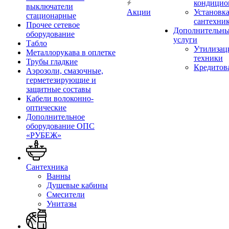
кондицио
выключатели
Акции
Установк
стационарные
сантехни
Прочее сетевое
Дополнительн
оборудование
услуги
Табло
Утилизац
Металлорукава в оплетке
техники
Трубы гладкие
Кредитов
Аэрозоли, смазочные,
герметезирующие и
защитные составы
Кабели волоконно-
оптические
Дополнительное
оборудование ОПС
«РУБЕЖ»
Сантехника
Ванны
Душевые кабины
Смесители
Унитазы