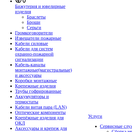
Бижутерия и ювелирные
изделия
Браслеты
Броши
Серьги
Громкоговорители
Извещатели пожарные
Кабели силовые
Кабели для систем
охранно-пожарной
сигнализации
Кабель-каналы
монтажные(магистральные)
и аксессуары
Коробки монтажные
Крепежные изделия
Трубы гофрированные
Аккумуляторы и
термостаты
Кабели витая пара (LAN)
Оптические компоненты
Услуги
Крепёжные изделия для
ОКЛ
Сервисные слу
Аксессуары и крепеж для
Сборка м