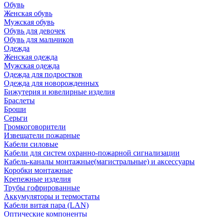
Обувь
Женская обувь
Мужская обувь
Обувь для девочек
Обувь для мальчиков
Одежда
Женская одежда
Мужская одежда
Одежда для подростков
Одежда для новорожденных
Бижутерия и ювелирные изделия
Браслеты
Броши
Серьги
Громкоговорители
Извещатели пожарные
Кабели силовые
Кабели для систем охранно-пожарной сигнализации
Кабель-каналы монтажные(магистральные) и аксессуары
Коробки монтажные
Крепежные изделия
Трубы гофрированные
Аккумуляторы и термостаты
Кабели витая пара (LAN)
Оптические компоненты