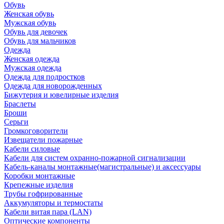
Обувь
Женская обувь
Мужская обувь
Обувь для девочек
Обувь для мальчиков
Одежда
Женская одежда
Мужская одежда
Одежда для подростков
Одежда для новорожденных
Бижутерия и ювелирные изделия
Браслеты
Броши
Серьги
Громкоговорители
Извещатели пожарные
Кабели силовые
Кабели для систем охранно-пожарной сигнализации
Кабель-каналы монтажные(магистральные) и аксессуары
Коробки монтажные
Крепежные изделия
Трубы гофрированные
Аккумуляторы и термостаты
Кабели витая пара (LAN)
Оптические компоненты