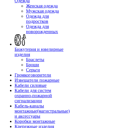
Одежда
Женская одежда
Мужская одежда
Одежда для
подростков
Одежда для
новорожденных
Бижутерия и ювелирные
изделия
Браслеты
Броши
Серьги
Громкоговорители
Извещатели пожарные
Кабели силовые
Кабели для систем
охранно-пожарной
сигнализации
Кабель-каналы
монтажные(магистральные)
и аксессуары
Коробки монтажные
Крепежные изделия