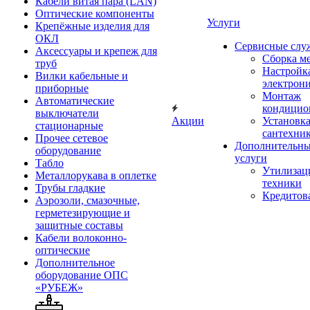
Кабели витая пара (LAN)
Оптические компоненты
Услуги
Крепёжные изделия для
ОКЛ
Сервисные слу
Аксессуары и крепеж для
Сборка м
труб
Настройк
Вилки кабельные и
электрон
приборные
Монтаж
Автоматические
кондицио
выключатели
Акции
Установк
стационарные
сантехни
Прочее сетевое
Дополнительн
оборудование
услуги
Табло
Утилизац
Металлорукава в оплетке
техники
Трубы гладкие
Кредитов
Аэрозоли, смазочные,
герметезирующие и
защитные составы
Кабели волоконно-
оптические
Дополнительное
оборудование ОПС
«РУБЕЖ»