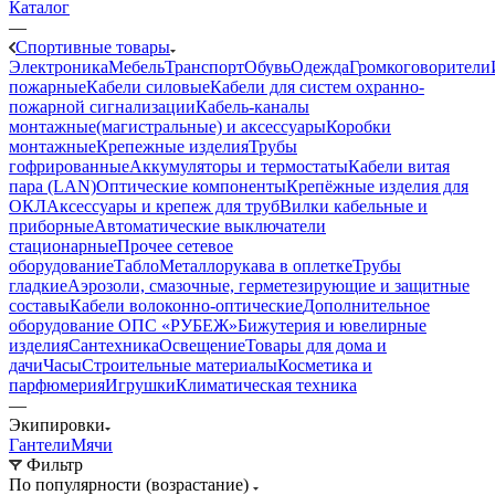
Каталог
—
Спортивные товары
Электроника
Мебель
Транспорт
Обувь
Одежда
Громкоговорители
пожарные
Кабели силовые
Кабели для систем охранно-
пожарной сигнализации
Кабель-каналы
монтажные(магистральные) и аксессуары
Коробки
монтажные
Крепежные изделия
Трубы
гофрированные
Аккумуляторы и термостаты
Кабели витая
пара (LAN)
Оптические компоненты
Крепёжные изделия для
ОКЛ
Аксессуары и крепеж для труб
Вилки кабельные и
приборные
Автоматические выключатели
стационарные
Прочее сетевое
оборудование
Табло
Металлорукава в оплетке
Трубы
гладкие
Аэрозоли, смазочные, герметезирующие и защитные
составы
Кабели волоконно-оптические
Дополнительное
оборудование ОПС «РУБЕЖ»
Бижутерия и ювелирные
изделия
Сантехника
Освещение
Товары для дома и
дачи
Часы
Строительные материалы
Косметика и
парфюмерия
Игрушки
Климатическая техника
—
Экипировки
Гантели
Мячи
Фильтр
По популярности (возрастание)