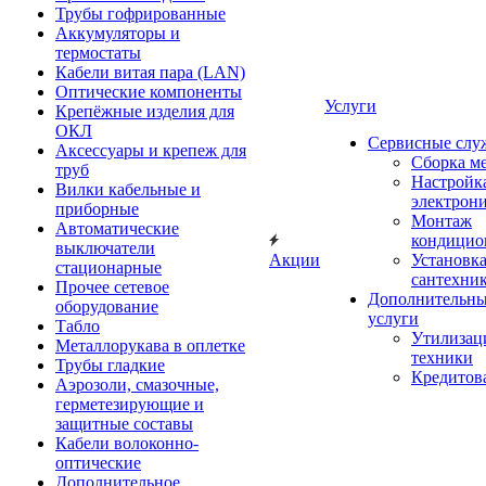
Трубы гофрированные
Аккумуляторы и
термостаты
Кабели витая пара (LAN)
Оптические компоненты
Услуги
Крепёжные изделия для
ОКЛ
Сервисные слу
Аксессуары и крепеж для
Сборка м
труб
Настройк
Вилки кабельные и
электрон
приборные
Монтаж
Автоматические
кондицио
выключатели
Акции
Установк
стационарные
сантехни
Прочее сетевое
Дополнительн
оборудование
услуги
Табло
Утилизац
Металлорукава в оплетке
техники
Трубы гладкие
Кредитов
Аэрозоли, смазочные,
герметезирующие и
защитные составы
Кабели волоконно-
оптические
Дополнительное