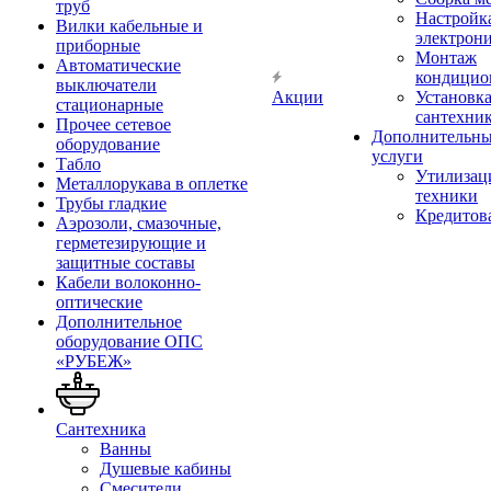
труб
Настройк
Вилки кабельные и
электрон
приборные
Монтаж
Автоматические
кондицио
выключатели
Акции
Установк
стационарные
сантехни
Прочее сетевое
Дополнительн
оборудование
услуги
Табло
Утилизац
Металлорукава в оплетке
техники
Трубы гладкие
Кредитов
Аэрозоли, смазочные,
герметезирующие и
защитные составы
Кабели волоконно-
оптические
Дополнительное
оборудование ОПС
«РУБЕЖ»
Сантехника
Ванны
Душевые кабины
Смесители