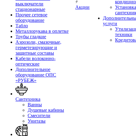
кондицио
выключатели
Акции
Установк
стационарные
сантехни
Прочее сетевое
Дополнительн
оборудование
услуги
Табло
Утилизац
Металлорукава в оплетке
техники
Трубы гладкие
Кредитов
Аэрозоли, смазочные,
герметезирующие и
защитные составы
Кабели волоконно-
оптические
Дополнительное
оборудование ОПС
«РУБЕЖ»
Сантехника
Ванны
Душевые кабины
Смесители
Унитазы