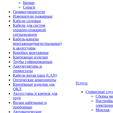
Броши
Серьги
Громкоговорители
Извещатели пожарные
Кабели силовые
Кабели для систем
охранно-пожарной
сигнализации
Кабель-каналы
монтажные(магистральные)
и аксессуары
Коробки монтажные
Крепежные изделия
Трубы гофрированные
Аккумуляторы и
термостаты
Кабели витая пара (LAN)
Оптические компоненты
Услуги
Крепёжные изделия для
ОКЛ
Сервисные слу
Аксессуары и крепеж для
Сборка м
труб
Настройк
Вилки кабельные и
электрон
приборные
Монтаж
Автоматические