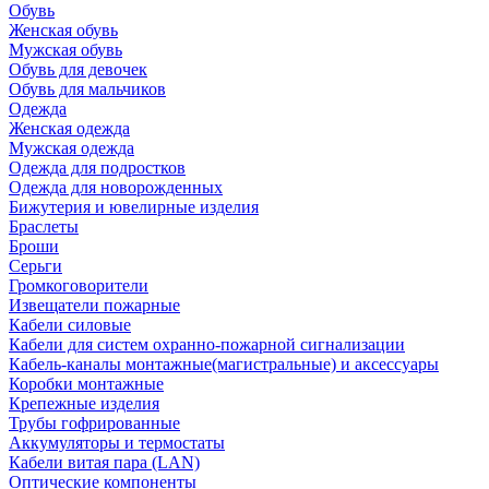
Обувь
Женская обувь
Мужская обувь
Обувь для девочек
Обувь для мальчиков
Одежда
Женская одежда
Мужская одежда
Одежда для подростков
Одежда для новорожденных
Бижутерия и ювелирные изделия
Браслеты
Броши
Серьги
Громкоговорители
Извещатели пожарные
Кабели силовые
Кабели для систем охранно-пожарной сигнализации
Кабель-каналы монтажные(магистральные) и аксессуары
Коробки монтажные
Крепежные изделия
Трубы гофрированные
Аккумуляторы и термостаты
Кабели витая пара (LAN)
Оптические компоненты