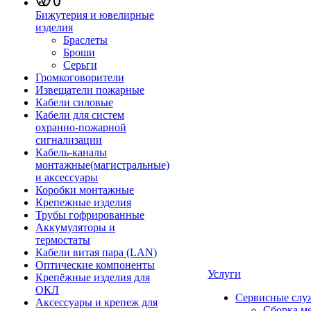
Бижутерия и ювелирные
изделия
Браслеты
Броши
Серьги
Громкоговорители
Извещатели пожарные
Кабели силовые
Кабели для систем
охранно-пожарной
сигнализации
Кабель-каналы
монтажные(магистральные)
и аксессуары
Коробки монтажные
Крепежные изделия
Трубы гофрированные
Аккумуляторы и
термостаты
Кабели витая пара (LAN)
Оптические компоненты
Услуги
Крепёжные изделия для
ОКЛ
Сервисные слу
Аксессуары и крепеж для
Сборка м