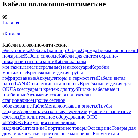
Кабели волоконно-оптические
95
Главная
—
Каталог
—
Кабели волоконно-оптические
Электроника
Мебель
Транспорт
Обувь
Одежда
Громкоговорители
пожарные
Кабели силовые
Кабели для систем охранно-
пожарной сигнализации
Кабель-каналы
монтажные(магистральные) и аксессуары
Коробки
монтажные
Крепежные изделия
Трубы
гофрированные
Аккумуляторы и термостаты
Кабели витая
пара (LAN)
Оптические компоненты
Крепёжные изделия для
ОКЛ
Аксессуары и крепеж для труб
Вилки кабельные и
приборные
Автоматические выключатели
стационарные
Прочее сетевое
оборудование
Табло
Металлорукава в оплетке
Трубы
гладкие
Аэрозоли, смазочные, герметезирующие и защитные
составы
Дополнительное оборудование ОПС
«РУБЕЖ»
Бижутерия и ювелирные
изделия
Сантехника
Спортивные товары
Освещение
Товары для
дома и дачи
Часы
Строительные материалы
Косметика и