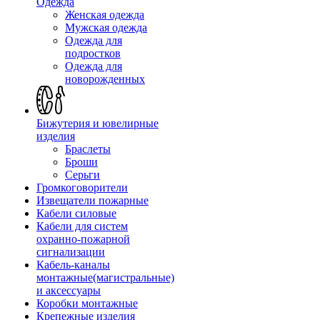
Одежда
Женская одежда
Мужская одежда
Одежда для
подростков
Одежда для
новорожденных
Бижутерия и ювелирные
изделия
Браслеты
Броши
Серьги
Громкоговорители
Извещатели пожарные
Кабели силовые
Кабели для систем
охранно-пожарной
сигнализации
Кабель-каналы
монтажные(магистральные)
и аксессуары
Коробки монтажные
Крепежные изделия