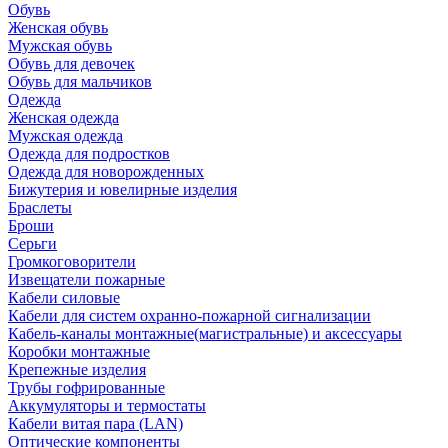
Обувь
Женская обувь
Мужская обувь
Обувь для девочек
Обувь для мальчиков
Одежда
Женская одежда
Мужская одежда
Одежда для подростков
Одежда для новорожденных
Бижутерия и ювелирные изделия
Браслеты
Броши
Серьги
Громкоговорители
Извещатели пожарные
Кабели силовые
Кабели для систем охранно-пожарной сигнализации
Кабель-каналы монтажные(магистральные) и аксессуары
Коробки монтажные
Крепежные изделия
Трубы гофрированные
Аккумуляторы и термостаты
Кабели витая пара (LAN)
Оптические компоненты