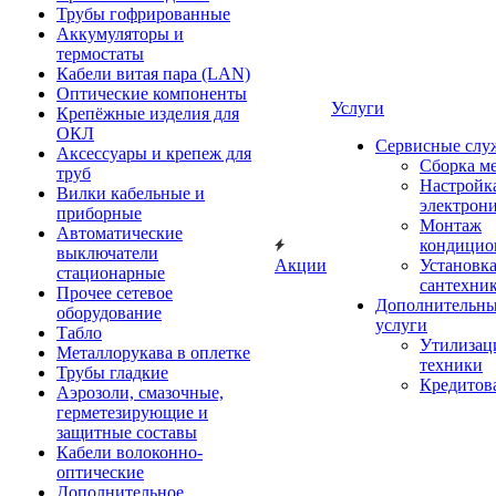
Трубы гофрированные
Аккумуляторы и
термостаты
Кабели витая пара (LAN)
Оптические компоненты
Услуги
Крепёжные изделия для
ОКЛ
Сервисные слу
Аксессуары и крепеж для
Сборка м
труб
Настройк
Вилки кабельные и
электрон
приборные
Монтаж
Автоматические
кондицио
выключатели
Акции
Установк
стационарные
сантехни
Прочее сетевое
Дополнительн
оборудование
услуги
Табло
Утилизац
Металлорукава в оплетке
техники
Трубы гладкие
Кредитов
Аэрозоли, смазочные,
герметезирующие и
защитные составы
Кабели волоконно-
оптические
Дополнительное