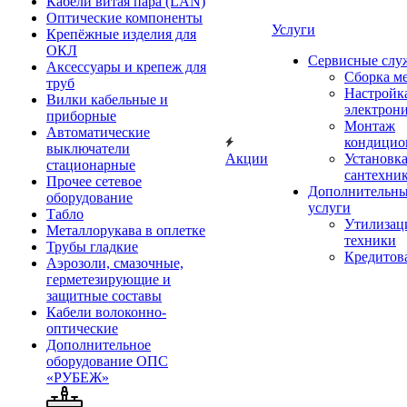
Кабели витая пара (LAN)
Оптические компоненты
Услуги
Крепёжные изделия для
ОКЛ
Сервисные слу
Аксессуары и крепеж для
Сборка м
труб
Настройк
Вилки кабельные и
электрон
приборные
Монтаж
Автоматические
кондицио
выключатели
Акции
Установк
стационарные
сантехни
Прочее сетевое
Дополнительн
оборудование
услуги
Табло
Утилизац
Металлорукава в оплетке
техники
Трубы гладкие
Кредитов
Аэрозоли, смазочные,
герметезирующие и
защитные составы
Кабели волоконно-
оптические
Дополнительное
оборудование ОПС
«РУБЕЖ»