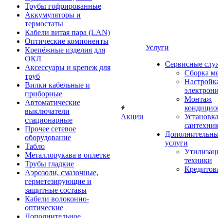
Трубы гофрированные
Аккумуляторы и
термостаты
Кабели витая пара (LAN)
Оптические компоненты
Услуги
Крепёжные изделия для
ОКЛ
Сервисные слу
Аксессуары и крепеж для
Сборка м
труб
Настройк
Вилки кабельные и
электрон
приборные
Монтаж
Автоматические
кондицио
выключатели
Акции
Установк
стационарные
сантехни
Прочее сетевое
Дополнительн
оборудование
услуги
Табло
Утилизац
Металлорукава в оплетке
техники
Трубы гладкие
Кредитов
Аэрозоли, смазочные,
герметезирующие и
защитные составы
Кабели волоконно-
оптические
Дополнительное