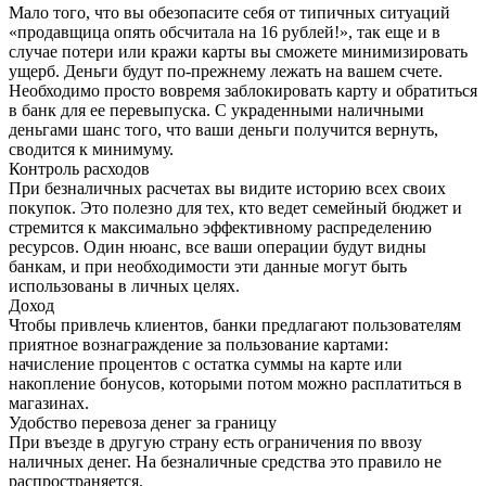
Мало того, что вы обезопасите себя от типичных ситуаций
«продавщица опять обсчитала на 16 рублей!», так еще и в
случае потери или кражи карты вы сможете минимизировать
ущерб. Деньги будут по-прежнему лежать на вашем счете.
Необходимо просто вовремя заблокировать карту и обратиться
в банк для ее перевыпуска. С украденными наличными
деньгами шанс того, что ваши деньги получится вернуть,
сводится к минимуму.
Контроль расходов
При безналичных расчетах вы видите историю всех своих
покупок. Это полезно для тех, кто ведет семейный бюджет и
стремится к максимально эффективному распределению
ресурсов. Один нюанс, все ваши операции будут видны
банкам, и при необходимости эти данные могут быть
использованы в личных целях.
Доход
Чтобы привлечь клиентов, банки предлагают пользователям
приятное вознаграждение за пользование картами:
начисление процентов с остатка суммы на карте или
накопление бонусов, которыми потом можно расплатиться в
магазинах.
Удобство перевоза денег за границу
При въезде в другую страну есть ограничения по ввозу
наличных денег. На безналичные средства это правило не
распространяется.