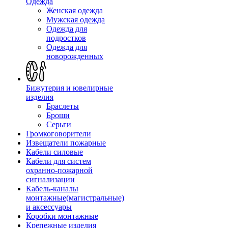
Одежда
Женская одежда
Мужская одежда
Одежда для
подростков
Одежда для
новорожденных
Бижутерия и ювелирные
изделия
Браслеты
Броши
Серьги
Громкоговорители
Извещатели пожарные
Кабели силовые
Кабели для систем
охранно-пожарной
сигнализации
Кабель-каналы
монтажные(магистральные)
и аксессуары
Коробки монтажные
Крепежные изделия