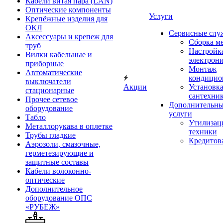
Кабели витая пара (LAN)
Оптические компоненты
Услуги
Крепёжные изделия для
ОКЛ
Сервисные слу
Аксессуары и крепеж для
Сборка м
труб
Настройк
Вилки кабельные и
электрон
приборные
Монтаж
Автоматические
кондицио
выключатели
Акции
Установк
стационарные
сантехни
Прочее сетевое
Дополнительн
оборудование
услуги
Табло
Утилизац
Металлорукава в оплетке
техники
Трубы гладкие
Кредитов
Аэрозоли, смазочные,
герметезирующие и
защитные составы
Кабели волоконно-
оптические
Дополнительное
оборудование ОПС
«РУБЕЖ»