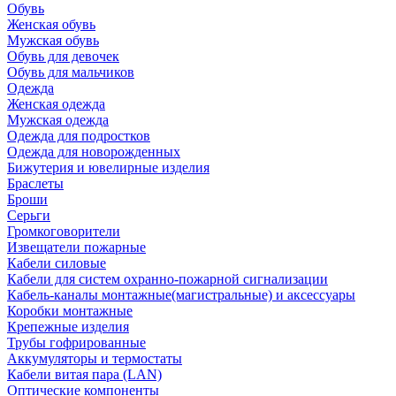
Обувь
Женская обувь
Мужская обувь
Обувь для девочек
Обувь для мальчиков
Одежда
Женская одежда
Мужская одежда
Одежда для подростков
Одежда для новорожденных
Бижутерия и ювелирные изделия
Браслеты
Броши
Серьги
Громкоговорители
Извещатели пожарные
Кабели силовые
Кабели для систем охранно-пожарной сигнализации
Кабель-каналы монтажные(магистральные) и аксессуары
Коробки монтажные
Крепежные изделия
Трубы гофрированные
Аккумуляторы и термостаты
Кабели витая пара (LAN)
Оптические компоненты