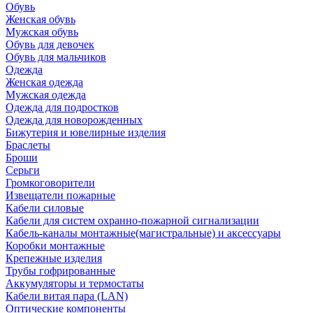
Обувь
Женская обувь
Мужская обувь
Обувь для девочек
Обувь для мальчиков
Одежда
Женская одежда
Мужская одежда
Одежда для подростков
Одежда для новорожденных
Бижутерия и ювелирные изделия
Браслеты
Броши
Серьги
Громкоговорители
Извещатели пожарные
Кабели силовые
Кабели для систем охранно-пожарной сигнализации
Кабель-каналы монтажные(магистральные) и аксессуары
Коробки монтажные
Крепежные изделия
Трубы гофрированные
Аккумуляторы и термостаты
Кабели витая пара (LAN)
Оптические компоненты