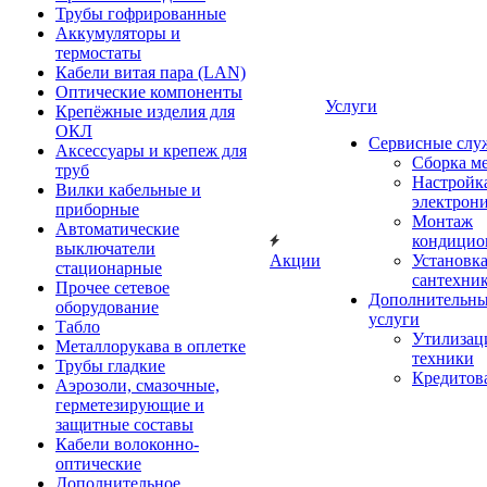
Трубы гофрированные
Аккумуляторы и
термостаты
Кабели витая пара (LAN)
Оптические компоненты
Услуги
Крепёжные изделия для
ОКЛ
Сервисные слу
Аксессуары и крепеж для
Сборка м
труб
Настройк
Вилки кабельные и
электрон
приборные
Монтаж
Автоматические
кондицио
выключатели
Акции
Установк
стационарные
сантехни
Прочее сетевое
Дополнительн
оборудование
услуги
Табло
Утилизац
Металлорукава в оплетке
техники
Трубы гладкие
Кредитов
Аэрозоли, смазочные,
герметезирующие и
защитные составы
Кабели волоконно-
оптические
Дополнительное