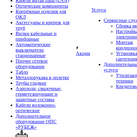
Кабели витая пара (LAN)
Оптические компоненты
Услуги
Крепёжные изделия для
ОКЛ
Сервисные слу
Аксессуары и крепеж для
Сборка м
труб
Настройк
Вилки кабельные и
электрон
приборные
Монтаж
Автоматические
кондицио
выключатели
Акции
Установк
стационарные
сантехни
Прочее сетевое
Дополнительн
оборудование
услуги
Табло
Утилизац
Металлорукава в оплетке
техники
Трубы гладкие
Кредитов
Аэрозоли, смазочные,
герметезирующие и
защитные составы
Кабели волоконно-
оптические
Дополнительное
оборудование ОПС
«РУБЕЖ»