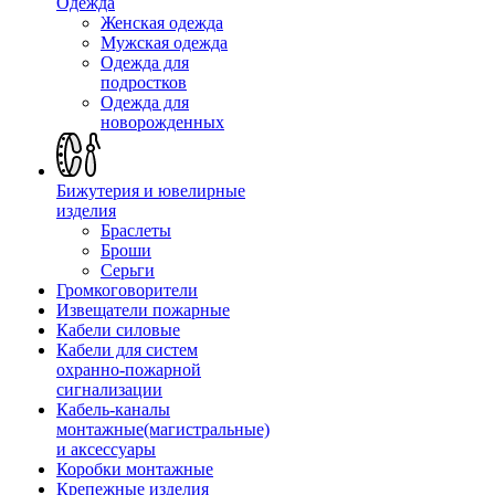
Одежда
Женская одежда
Мужская одежда
Одежда для
подростков
Одежда для
новорожденных
Бижутерия и ювелирные
изделия
Браслеты
Броши
Серьги
Громкоговорители
Извещатели пожарные
Кабели силовые
Кабели для систем
охранно-пожарной
сигнализации
Кабель-каналы
монтажные(магистральные)
и аксессуары
Коробки монтажные
Крепежные изделия